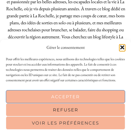
et passionnée par les belles adresses, les escapades locales et la vie à La
Rochelle, où je vis depuis plusieurs années. À travers ce blog dédié en
grande partie à La Rochelle, je partage mes coups de cœur, mes bons
plans, des idées de sorties en solo ou à plusieurs, et mes meilleures
adresses rochelaises pour bruncher, se balader, faire du shopping ou
découvrir la région autrement. Vous cherchez un blog lifestyle à La
Rochelle, tenu par une locale ? Vous êtes au bon endroit. Que vous
Gérer le consentement
soyez Rochelais·e ou de passage dans notre belle ville, j’espère que mes
articles vous aideront à profiter de La Rochelle comme un·e vrai·e
Pour offrir les meilleures expériences, nous utilisons des technologies telles que les cookies
initié·e. !
pour stocker et/ou accéder aux informations des appareils. Le fait de consentir à ces
technologies nous permettra de traiter des données telles que le comportement de
navigation ou les ID uniques sur ce site. Le fait de ne pas consentir ou de retirer son
consentement peut avoir un effet négatif sur certaines caractéristiques et fonctions.
INSTAGRAM
| 39969
This site uses cookies to deliver its services
ACCEPTER
FACEBOOK
| 18200
and to analyse traffic. By using this site, you
agree to its use of cookies.
Learn more
REFUSER
PINTEREST
| 26300
VOIR LES PRÉFÉRENCES
OK
© 2026
LE SO GIRLY BLOG