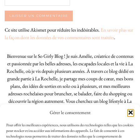
Ce site utilise Akismet pour réduire les indésirables.
En savoir plus sur
la façon dont les données de vos commentaires sont traitées
.
Bienvenue sur le So Girly Blog ! Je suis Amélie, créatrice de contenus
et passionnée par les belles adresses, les escapades locales et la vie à La
Rochelle, où je vis depuis plusieurs années. À travers ce blog dédié en
grande partie à La Rochelle, je partage mes coups de cœur, mes bons
plans, des idées de sorties en solo ou à plusieurs, et mes meilleures
adresses rochelaises pour bruncher, se balader, faire du shopping ou
découvrir la région autrement. Vous cherchez un blog lifestyle à La
Rochelle, tenu par une locale ? Vous êtes au bon endroit. Que vous
Gérer le consentement
soyez Rochelais·e ou de passage dans notre belle ville, j’espère que mes
articles vous aideront à profiter de La Rochelle comme un·e vrai·e
Pour offrir les meilleures expériences, nous utilisons des technologies telles que les cookies
initié·e. !
pour stocker et/ou accéder aux informations des appareils. Le fait de consentir à ces
technologies nous permettra de traiter des données telles que le comportement de