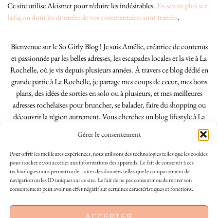
Ce site utilise Akismet pour réduire les indésirables.
En savoir plus sur
la façon dont les données de vos commentaires sont traitées
.
Bienvenue sur le So Girly Blog ! Je suis Amélie, créatrice de contenus
et passionnée par les belles adresses, les escapades locales et la vie à La
Rochelle, où je vis depuis plusieurs années. À travers ce blog dédié en
grande partie à La Rochelle, je partage mes coups de cœur, mes bons
plans, des idées de sorties en solo ou à plusieurs, et mes meilleures
adresses rochelaises pour bruncher, se balader, faire du shopping ou
découvrir la région autrement. Vous cherchez un blog lifestyle à La
Rochelle, tenu par une locale ? Vous êtes au bon endroit. Que vous
Gérer le consentement
soyez Rochelais·e ou de passage dans notre belle ville, j’espère que mes
articles vous aideront à profiter de La Rochelle comme un·e vrai·e
Pour offrir les meilleures expériences, nous utilisons des technologies telles que les cookies
initié·e. !
pour stocker et/ou accéder aux informations des appareils. Le fait de consentir à ces
technologies nous permettra de traiter des données telles que le comportement de
navigation ou les ID uniques sur ce site. Le fait de ne pas consentir ou de retirer son
consentement peut avoir un effet négatif sur certaines caractéristiques et fonctions.
INSTAGRAM
| 39969
ACCEPTER