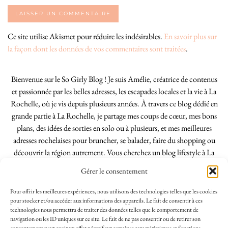
Ce site utilise Akismet pour réduire les indésirables.
En savoir plus sur
la façon dont les données de vos commentaires sont traitées
.
Bienvenue sur le So Girly Blog ! Je suis Amélie, créatrice de contenus
et passionnée par les belles adresses, les escapades locales et la vie à La
Rochelle, où je vis depuis plusieurs années. À travers ce blog dédié en
grande partie à La Rochelle, je partage mes coups de cœur, mes bons
plans, des idées de sorties en solo ou à plusieurs, et mes meilleures
adresses rochelaises pour bruncher, se balader, faire du shopping ou
découvrir la région autrement. Vous cherchez un blog lifestyle à La
Rochelle, tenu par une locale ? Vous êtes au bon endroit. Que vous
Gérer le consentement
soyez Rochelais·e ou de passage dans notre belle ville, j’espère que mes
articles vous aideront à profiter de La Rochelle comme un·e vrai·e
Pour offrir les meilleures expériences, nous utilisons des technologies telles que les cookies
initié·e. !
pour stocker et/ou accéder aux informations des appareils. Le fait de consentir à ces
technologies nous permettra de traiter des données telles que le comportement de
navigation ou les ID uniques sur ce site. Le fait de ne pas consentir ou de retirer son