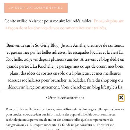
Ce site utilise Akismet pour réduire les indésirables.
En savoir plus sur
la façon dont les données de vos commentaires sont traitées
.
Bienvenue sur le So Girly Blog ! Je suis Amélie, créatrice de contenus
et passionnée par les belles adresses, les escapades locales et la vie à La
Rochelle, où je vis depuis plusieurs années. À travers ce blog dédié en
grande partie à La Rochelle, je partage mes coups de cœur, mes bons
plans, des idées de sorties en solo ou à plusieurs, et mes meilleures
adresses rochelaises pour bruncher, se balader, faire du shopping ou
découvrir la région autrement. Vous cherchez un blog lifestyle à La
Rochelle, tenu par une locale ? Vous êtes au bon endroit. Que vous
Gérer le consentement
soyez Rochelais·e ou de passage dans notre belle ville, j’espère que mes
articles vous aideront à profiter de La Rochelle comme un·e vrai·e
Pour offrir les meilleures expériences, nous utilisons des technologies telles que les cookies
initié·e. !
pour stocker et/ou accéder aux informations des appareils. Le fait de consentir à ces
technologies nous permettra de traiter des données telles que le comportement de
navigation ou les ID uniques sur ce site. Le fait de ne pas consentir ou de retirer son