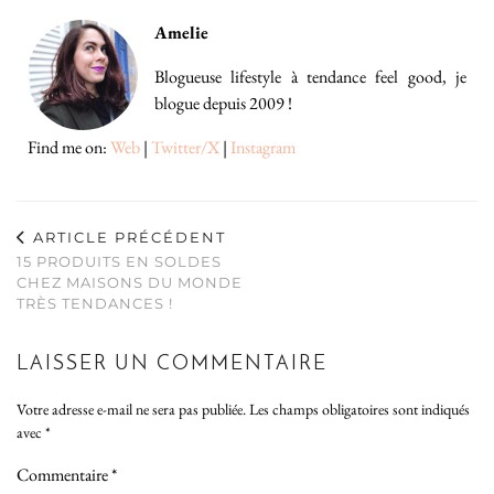
Amelie
Blogueuse lifestyle à tendance feel good, je
blogue depuis 2009 !
Find me on:
Web
|
Twitter/X
|
Instagram
ARTICLE PRÉCÉDENT
15 PRODUITS EN SOLDES
CHEZ MAISONS DU MONDE
TRÈS TENDANCES !
LAISSER UN COMMENTAIRE
Votre adresse e-mail ne sera pas publiée.
Les champs obligatoires sont indiqués
avec
*
Commentaire
*