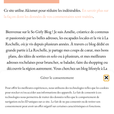
Ce site utilise Akismet pour réduire les indésirables.
En savoir plus sur
la façon dont les données de vos commentaires sont traitées
.
Bienvenue sur le So Girly Blog ! Je suis Amélie, créatrice de contenus
et passionnée par les belles adresses, les escapades locales et la vie à La
Rochelle, où je vis depuis plusieurs années. À travers ce blog dédié en
grande partie à La Rochelle, je partage mes coups de cœur, mes bons
plans, des idées de sorties en solo ou à plusieurs, et mes meilleures
adresses rochelaises pour bruncher, se balader, faire du shopping ou
découvrir la région autrement. Vous cherchez un blog lifestyle à La
Rochelle, tenu par une locale ? Vous êtes au bon endroit. Que vous
Gérer le consentement
soyez Rochelais·e ou de passage dans notre belle ville, j’espère que mes
articles vous aideront à profiter de La Rochelle comme un·e vrai·e
Pour offrir les meilleures expériences, nous utilisons des technologies telles que les cookies
initié·e. !
pour stocker et/ou accéder aux informations des appareils. Le fait de consentir à ces
technologies nous permettra de traiter des données telles que le comportement de
navigation ou les ID uniques sur ce site. Le fait de ne pas consentir ou de retirer son
consentement peut avoir un effet négatif sur certaines caractéristiques et fonctions.
INSTAGRAM
| 39969