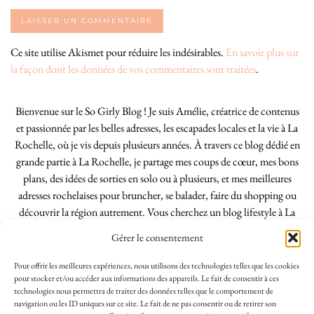
Ce site utilise Akismet pour réduire les indésirables.
En savoir plus sur
la façon dont les données de vos commentaires sont traitées
.
Bienvenue sur le So Girly Blog ! Je suis Amélie, créatrice de contenus
et passionnée par les belles adresses, les escapades locales et la vie à La
Rochelle, où je vis depuis plusieurs années. À travers ce blog dédié en
grande partie à La Rochelle, je partage mes coups de cœur, mes bons
plans, des idées de sorties en solo ou à plusieurs, et mes meilleures
adresses rochelaises pour bruncher, se balader, faire du shopping ou
découvrir la région autrement. Vous cherchez un blog lifestyle à La
Rochelle, tenu par une locale ? Vous êtes au bon endroit. Que vous
Gérer le consentement
soyez Rochelais·e ou de passage dans notre belle ville, j’espère que mes
articles vous aideront à profiter de La Rochelle comme un·e vrai·e
Pour offrir les meilleures expériences, nous utilisons des technologies telles que les cookies
initié·e. !
pour stocker et/ou accéder aux informations des appareils. Le fait de consentir à ces
technologies nous permettra de traiter des données telles que le comportement de
navigation ou les ID uniques sur ce site. Le fait de ne pas consentir ou de retirer son