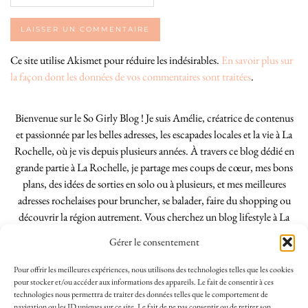
Ce site utilise Akismet pour réduire les indésirables.
En savoir plus sur
la façon dont les données de vos commentaires sont traitées
.
Bienvenue sur le So Girly Blog ! Je suis Amélie, créatrice de contenus
et passionnée par les belles adresses, les escapades locales et la vie à La
Rochelle, où je vis depuis plusieurs années. À travers ce blog dédié en
grande partie à La Rochelle, je partage mes coups de cœur, mes bons
plans, des idées de sorties en solo ou à plusieurs, et mes meilleures
adresses rochelaises pour bruncher, se balader, faire du shopping ou
découvrir la région autrement. Vous cherchez un blog lifestyle à La
Rochelle, tenu par une locale ? Vous êtes au bon endroit. Que vous
Gérer le consentement
soyez Rochelais·e ou de passage dans notre belle ville, j’espère que mes
articles vous aideront à profiter de La Rochelle comme un·e vrai·e
Pour offrir les meilleures expériences, nous utilisons des technologies telles que les cookies
initié·e. !
pour stocker et/ou accéder aux informations des appareils. Le fait de consentir à ces
technologies nous permettra de traiter des données telles que le comportement de
navigation ou les ID uniques sur ce site. Le fait de ne pas consentir ou de retirer son