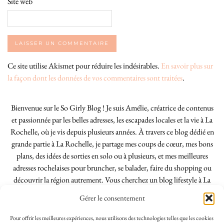
Site web
Ce site utilise Akismet pour réduire les indésirables.
En savoir plus sur
la façon dont les données de vos commentaires sont traitées
.
Bienvenue sur le So Girly Blog ! Je suis Amélie, créatrice de contenus
et passionnée par les belles adresses, les escapades locales et la vie à La
Rochelle, où je vis depuis plusieurs années. À travers ce blog dédié en
grande partie à La Rochelle, je partage mes coups de cœur, mes bons
plans, des idées de sorties en solo ou à plusieurs, et mes meilleures
adresses rochelaises pour bruncher, se balader, faire du shopping ou
découvrir la région autrement. Vous cherchez un blog lifestyle à La
Rochelle, tenu par une locale ? Vous êtes au bon endroit. Que vous
Gérer le consentement
soyez Rochelais·e ou de passage dans notre belle ville, j’espère que mes
articles vous aideront à profiter de La Rochelle comme un·e vrai·e
Pour offrir les meilleures expériences, nous utilisons des technologies telles que les cookies