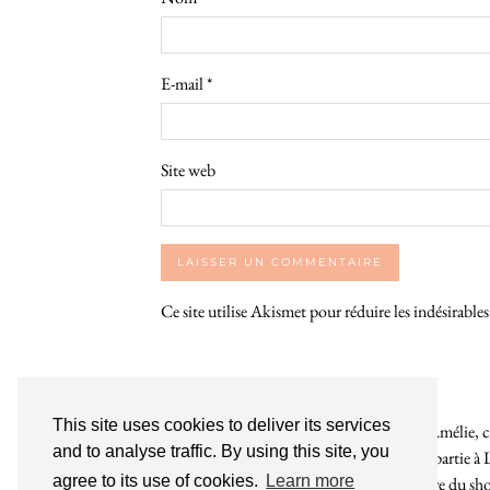
E-mail
*
Site web
Ce site utilise Akismet pour réduire les indésirable
This site uses cookies to deliver its services
Bienvenue sur le So Girly Blog ! Je suis Amélie, cr
and to analyse traffic. By using this site, you
années. À travers ce blog dédié en grande partie à 
agree to its use of cookies.
Learn more
rochelaises pour bruncher, se balader, faire du s