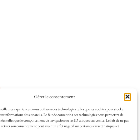
ées
.
Gérer le consentement
 meilleures expériences, nous utilisons des technologies telles que les cookies pour stocker
ux informations des appareils. Le fait de consentir à ces technologies nous permettra de
nées telles que le comportement de navigation ou les ID uniques sur ce site. Le fait de ne pas
 et la vie à La Rochelle, où je vis depuis plusieurs
 retirer son consentement peut avoir un effet négatif sur certaines caractéristiques et
s en solo ou à plusieurs, et mes meilleures adresses
a Rochelle, tenu par une locale ? Vous êtes au bon