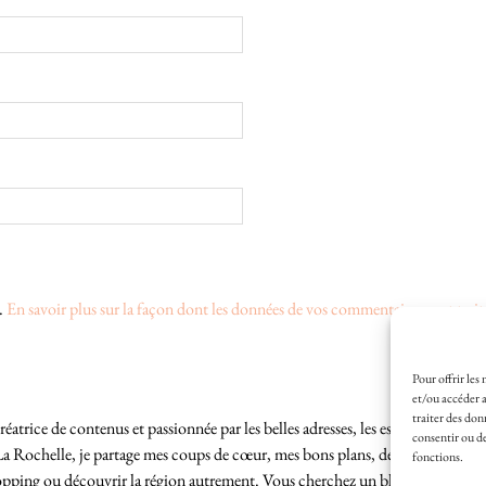
s.
En savoir plus sur la façon dont les données de vos commentaires sont trait
Pour offrir les
et/ou accéder a
traiter des don
éatrice de contenus et passionnée par les belles adresses, les escapades locales
consentir ou de
La Rochelle, je partage mes coups de cœur, mes bons plans, des idées de sortie
fonctions.
hopping ou découvrir la région autrement. Vous cherchez un blog lifestyle à L