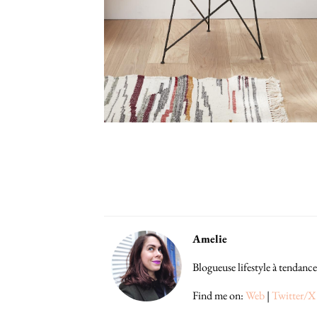
Amelie
Blogueuse lifestyle à tendance
Find me on:
Web
|
Twitter/X