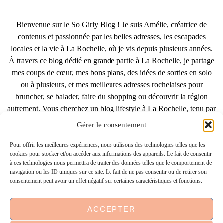
Bienvenue sur le So Girly Blog ! Je suis Amélie, créatrice de
contenus et passionnée par les belles adresses, les escapades
locales et la vie à La Rochelle, où je vis depuis plusieurs années.
À travers ce blog dédié en grande partie à La Rochelle, je partage
mes coups de cœur, mes bons plans, des idées de sorties en solo
ou à plusieurs, et mes meilleures adresses rochelaises pour
bruncher, se balader, faire du shopping ou découvrir la région
autrement. Vous cherchez un blog lifestyle à La Rochelle, tenu par
une locale ? Vous êtes au bon endroit. Que vous soyez
Gérer le consentement
Rochelais·e ou de passage dans notre belle ville, j’espère que mes
articles vous aideront à profiter de La Rochelle comme un·e vrai·e
Pour offrir les meilleures expériences, nous utilisons des technologies telles que les
cookies pour stocker et/ou accéder aux informations des appareils. Le fait de consentir
initié·e. !
à ces technologies nous permettra de traiter des données telles que le comportement de
navigation ou les ID uniques sur ce site. Le fait de ne pas consentir ou de retirer son
consentement peut avoir un effet négatif sur certaines caractéristiques et fonctions.
INSTAGRAM
| 39969
ACCEPTER
FACEBOOK
| 18200