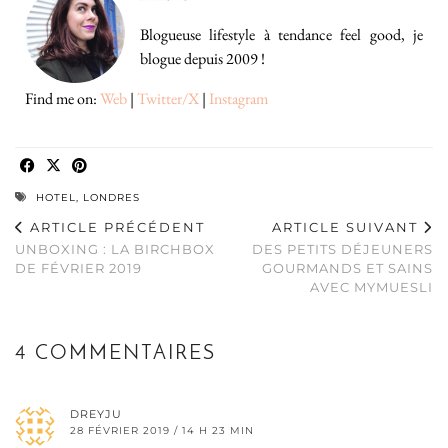
Blogueuse lifestyle à tendance feel good, je
blogue depuis 2009 !
Find me on:
Web
|
Twitter/X
|
Instagram
HOTEL
,
LONDRES
ARTICLE PRÉCÉDENT
ARTICLE SUIVANT
UNBOXING : LA BIRCHBOX
DES PETITS DÉJEUNERS
DE FÉVRIER 2019
GOURMANDS ET SAINS
AVEC MYMUESLI
4 COMMENTAIRES
DREYJU
28 FÉVRIER 2019 / 14 H 23 MIN