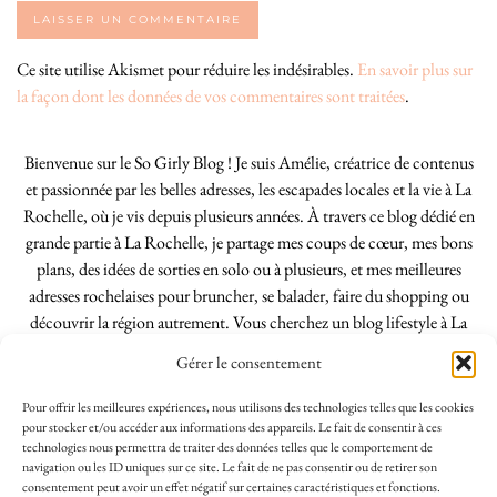
Ce site utilise Akismet pour réduire les indésirables.
En savoir plus sur
la façon dont les données de vos commentaires sont traitées
.
Bienvenue sur le So Girly Blog ! Je suis Amélie, créatrice de contenus
et passionnée par les belles adresses, les escapades locales et la vie à La
Rochelle, où je vis depuis plusieurs années. À travers ce blog dédié en
grande partie à La Rochelle, je partage mes coups de cœur, mes bons
plans, des idées de sorties en solo ou à plusieurs, et mes meilleures
adresses rochelaises pour bruncher, se balader, faire du shopping ou
découvrir la région autrement. Vous cherchez un blog lifestyle à La
Rochelle, tenu par une locale ? Vous êtes au bon endroit. Que vous
Gérer le consentement
soyez Rochelais·e ou de passage dans notre belle ville, j’espère que mes
articles vous aideront à profiter de La Rochelle comme un·e vrai·e
Pour offrir les meilleures expériences, nous utilisons des technologies telles que les cookies
initié·e. !
pour stocker et/ou accéder aux informations des appareils. Le fait de consentir à ces
technologies nous permettra de traiter des données telles que le comportement de
navigation ou les ID uniques sur ce site. Le fait de ne pas consentir ou de retirer son
consentement peut avoir un effet négatif sur certaines caractéristiques et fonctions.