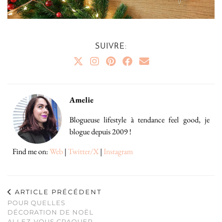
SUIVRE:
Amelie
Blogueuse lifestyle à tendance feel good, je
blogue depuis 2009 !
Find me on:
Web
|
Twitter/X
|
Instagram
ARTICLE PRÉCÉDENT
POUR QUELLES
DÉCORATION DE NOËL
ALLEZ-VOUS CRAQUER