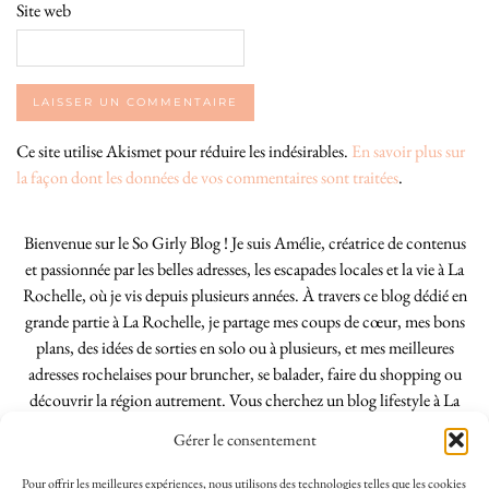
Site web
Ce site utilise Akismet pour réduire les indésirables.
En savoir plus sur
la façon dont les données de vos commentaires sont traitées
.
Bienvenue sur le So Girly Blog ! Je suis Amélie, créatrice de contenus
et passionnée par les belles adresses, les escapades locales et la vie à La
Rochelle, où je vis depuis plusieurs années. À travers ce blog dédié en
grande partie à La Rochelle, je partage mes coups de cœur, mes bons
plans, des idées de sorties en solo ou à plusieurs, et mes meilleures
adresses rochelaises pour bruncher, se balader, faire du shopping ou
découvrir la région autrement. Vous cherchez un blog lifestyle à La
Rochelle, tenu par une locale ? Vous êtes au bon endroit. Que vous
Gérer le consentement
soyez Rochelais·e ou de passage dans notre belle ville, j’espère que mes
articles vous aideront à profiter de La Rochelle comme un·e vrai·e
Pour offrir les meilleures expériences, nous utilisons des technologies telles que les cookies