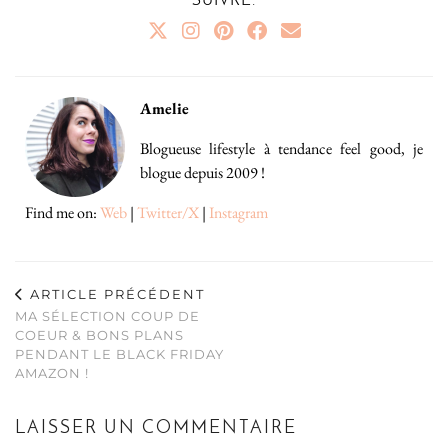
SUIVRE:
Amelie
Blogueuse lifestyle à tendance feel good, je
blogue depuis 2009 !
Find me on:
Web
|
Twitter/X
|
Instagram
ARTICLE PRÉCÉDENT
MA SÉLECTION COUP DE
COEUR & BONS PLANS
PENDANT LE BLACK FRIDAY
AMAZON !
LAISSER UN COMMENTAIRE