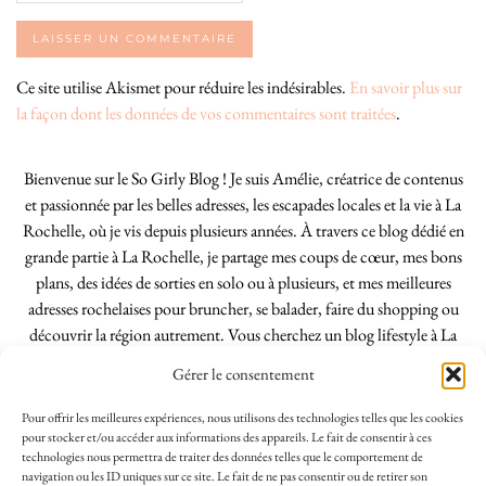
Ce site utilise Akismet pour réduire les indésirables.
En savoir plus sur
la façon dont les données de vos commentaires sont traitées
.
Bienvenue sur le So Girly Blog ! Je suis Amélie, créatrice de contenus
et passionnée par les belles adresses, les escapades locales et la vie à La
Rochelle, où je vis depuis plusieurs années. À travers ce blog dédié en
grande partie à La Rochelle, je partage mes coups de cœur, mes bons
plans, des idées de sorties en solo ou à plusieurs, et mes meilleures
adresses rochelaises pour bruncher, se balader, faire du shopping ou
découvrir la région autrement. Vous cherchez un blog lifestyle à La
Rochelle, tenu par une locale ? Vous êtes au bon endroit. Que vous
Gérer le consentement
soyez Rochelais·e ou de passage dans notre belle ville, j’espère que mes
articles vous aideront à profiter de La Rochelle comme un·e vrai·e
Pour offrir les meilleures expériences, nous utilisons des technologies telles que les cookies
initié·e. !
pour stocker et/ou accéder aux informations des appareils. Le fait de consentir à ces
technologies nous permettra de traiter des données telles que le comportement de
navigation ou les ID uniques sur ce site. Le fait de ne pas consentir ou de retirer son