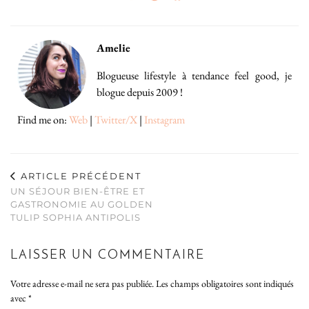
Amelie
Blogueuse lifestyle à tendance feel good, je
blogue depuis 2009 !
Find me on:
Web
|
Twitter/X
|
Instagram
ARTICLE PRÉCÉDENT
UN SÉJOUR BIEN-ÊTRE ET
GASTRONOMIE AU GOLDEN
TULIP SOPHIA ANTIPOLIS
LAISSER UN COMMENTAIRE
Votre adresse e-mail ne sera pas publiée.
Les champs obligatoires sont indiqués
avec
*