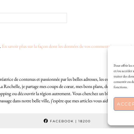
s.
En savoir plus sur la façon dont les données de vos commentaires sont trait
Pour offrir les
et/ou accéder a
traiter des don
éatrice de contenus et passionnée par les belles adresses, les escapades locales
consentir ou de
La Rochelle, je partage mes coups de cœur, mes bons plans, des idées de sortie
fonctions.
hopping ou découvrir la région autrement. Vous cherchez un blog lifestyle à L
sage dans notre belle ville, j’espère que mes articles vous aideront à profite
ACCE
FACEBOOK
| 18200