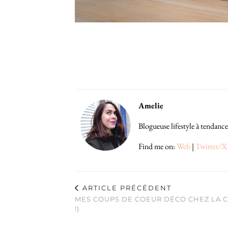
Amelie
Blogueuse lifestyle à tendance
Find me on:
Web
|
Twitter/X
ARTICLE PRÉCÉDENT
MES COUPS DE COEUR DÉCO CHEZ LA C
!)