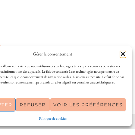
ées
.
Gérer le consentement
 meilleures expériences, nous utilisons des technologies telles que les cookies pour stocker
ux informations des appareils. Le fait de consentir à ces technologies nous permettra de
nées telles que le comportement de navigation ou les ID uniques sur ce site. Le fait de ne pas
 et la vie à La Rochelle, où je vis depuis plusieurs
 retirer son consentement peut avoir un effet négatif sur certaines caractéristiques et
s en solo ou à plusieurs, et mes meilleures adresses
a Rochelle, tenu par une locale ? Vous êtes au bon
r de La Rochelle comme un·e vrai·e initié·e. !
PTER
REFUSER
VOIR LES PRÉFÉRENCES
Politique de cookies
PINTEREST
| 26300