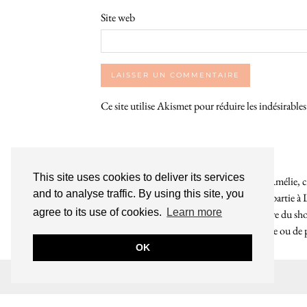
Site web
Ce site utilise Akismet pour réduire les indésirable
This site uses cookies to deliver its services
Bienvenue sur le So Girly Blog ! Je suis Amélie, cr
and to analyse traffic. By using this site, you
années. À travers ce blog dédié en grande partie à 
agree to its use of cookies.
Learn more
rochelaises pour bruncher, se balader, faire du s
endroit. Que vous soyez Rochelais·e ou de pas
OK
INSTAGRAM
| 39969