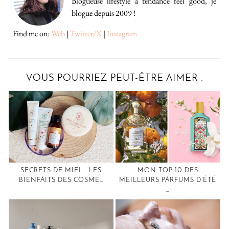
Blogueuse lifestyle à tendance feel good, je
blogue depuis 2009 !
Find me on:
Web
|
Twitter/X
|
Instagram
VOUS POURRIEZ PEUT-ÊTRE AIMER :
SECRETS DE MIEL : LES
MON TOP 10 DES
BIENFAITS DES COSMÉ…
MEILLEURS PARFUMS D’ÉTÉ
…