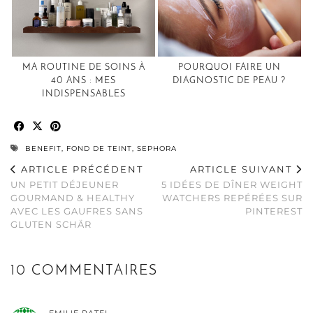
MA ROUTINE DE SOINS À
POURQUOI FAIRE UN
40 ANS : MES
DIAGNOSTIC DE PEAU ?
INDISPENSABLES
BENEFIT
,
FOND DE TEINT
,
SEPHORA
ARTICLE PRÉCÉDENT
ARTICLE SUIVANT
UN PETIT DÉJEUNER
5 IDÉES DE DÎNER WEIGHT
GOURMAND & HEALTHY
WATCHERS REPÉRÉES SUR
AVEC LES GAUFRES SANS
PINTEREST
GLUTEN SCHÄR
10 COMMENTAIRES