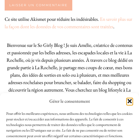
Ce site utilise Akismet pour réduire les indésirables.
En savoir plus sur
la façon dont les données de vos commentaires sont traitées
.
Bienvenue sur le So Girly Blog ! Je suis Amélie, créatrice de contenus
et passionnée par les belles adresses, les escapades locales et la vie à La
Rochelle, où je vis depuis plusieurs années. À travers ce blog dédié en
grande partie à La Rochelle, je partage mes coups de cœur, mes bons
plans, des idées de sorties en solo ou à plusieurs, et mes meilleures
adresses rochelaises pour bruncher, se balader, faire du shopping ou
découvrir la région autrement. Vous cherchez un blog lifestyle à La
Rochelle, tenu par une locale ? Vous êtes au bon endroit. Que vous
Gérer le consentement
soyez Rochelais·e ou de passage dans notre belle ville, j’espère que mes
articles vous aideront à profiter de La Rochelle comme un·e vrai·e
Pour offrir les meilleures expériences, nous utilisons des technologies telles que les cookies
initié·e. !
pour stocker et/ou accéder aux informations des appareils. Le fait de consentir à ces
technologies nous permettra de traiter des données telles que le comportement de
navigation ou les ID uniques sur ce site. Le fait de ne pas consentir ou de retirer son
consentement peut avoir un effet négatif sur certaines caractéristiques et fonctions.