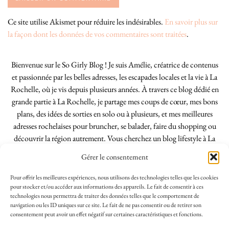
Ce site utilise Akismet pour réduire les indésirables.
En savoir plus sur
la façon dont les données de vos commentaires sont traitées
.
Bienvenue sur le So Girly Blog ! Je suis Amélie, créatrice de contenus
et passionnée par les belles adresses, les escapades locales et la vie à La
Rochelle, où je vis depuis plusieurs années. À travers ce blog dédié en
grande partie à La Rochelle, je partage mes coups de cœur, mes bons
plans, des idées de sorties en solo ou à plusieurs, et mes meilleures
adresses rochelaises pour bruncher, se balader, faire du shopping ou
découvrir la région autrement. Vous cherchez un blog lifestyle à La
Rochelle, tenu par une locale ? Vous êtes au bon endroit. Que vous
Gérer le consentement
soyez Rochelais·e ou de passage dans notre belle ville, j’espère que mes
articles vous aideront à profiter de La Rochelle comme un·e vrai·e
Pour offrir les meilleures expériences, nous utilisons des technologies telles que les cookies
initié·e. !
pour stocker et/ou accéder aux informations des appareils. Le fait de consentir à ces
technologies nous permettra de traiter des données telles que le comportement de
navigation ou les ID uniques sur ce site. Le fait de ne pas consentir ou de retirer son
consentement peut avoir un effet négatif sur certaines caractéristiques et fonctions.
INSTAGRAM
| 39969