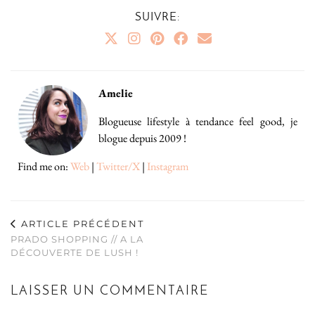
SUIVRE:
Amelie
Blogueuse lifestyle à tendance feel good, je
blogue depuis 2009 !
Find me on:
Web
|
Twitter/X
|
Instagram
ARTICLE PRÉCÉDENT
PRADO SHOPPING // A LA
DÉCOUVERTE DE LUSH !
LAISSER UN COMMENTAIRE