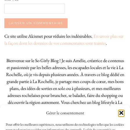
Ce site utilise Akismet pour réduire les indésirables.
En savoir plus sur
la façon dont les données de vos commentaires sont traitées
.
Bienvenue sur le So Girly Blog ! Je suis Amélie, créatrice de contenus
et passionnée par les belles adresses, les escapades locales et la vie à La
Rochelle, où je vis depuis plusieurs années. À travers ce blog dédié en
grande partie à La Rochelle, je partage mes coups de cœur, mes bons
plans, des idées de sorties en solo ou à plusieurs, et mes meilleures
adresses rochelaises pour bruncher, se balader, faire du shopping ou
découvrir la région autrement. Vous cherchez un blog lifestyle à La
Rochelle, tenu par une locale ? Vous êtes au bon endroit. Que vous
Gérer le consentement
soyez Rochelais·e ou de passage dans notre belle ville, j’espère que mes
articles vous aideront à profiter de La Rochelle comme un·e vrai·e
Pour offrir les meilleures expériences, nous utilisons des technologies telles que les cookies
pour stocker et/ou accéder aux informations des appareils. Le fait de consentir à ces