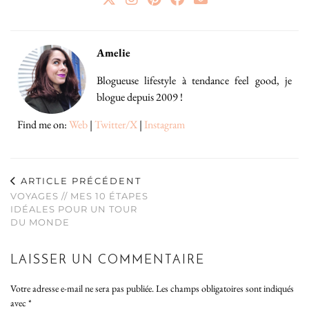
Amelie
Blogueuse lifestyle à tendance feel good, je
blogue depuis 2009 !
Find me on:
Web
|
Twitter/X
|
Instagram
ARTICLE PRÉCÉDENT
VOYAGES // MES 10 ÉTAPES
IDÉALES POUR UN TOUR
DU MONDE
LAISSER UN COMMENTAIRE
Votre adresse e-mail ne sera pas publiée.
Les champs obligatoires sont indiqués
avec
*