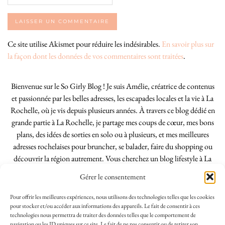
Ce site utilise Akismet pour réduire les indésirables.
En savoir plus sur
la façon dont les données de vos commentaires sont traitées
.
Bienvenue sur le So Girly Blog ! Je suis Amélie, créatrice de contenus
et passionnée par les belles adresses, les escapades locales et la vie à La
Rochelle, où je vis depuis plusieurs années. À travers ce blog dédié en
grande partie à La Rochelle, je partage mes coups de cœur, mes bons
plans, des idées de sorties en solo ou à plusieurs, et mes meilleures
adresses rochelaises pour bruncher, se balader, faire du shopping ou
découvrir la région autrement. Vous cherchez un blog lifestyle à La
Rochelle, tenu par une locale ? Vous êtes au bon endroit. Que vous
Gérer le consentement
soyez Rochelais·e ou de passage dans notre belle ville, j’espère que mes
articles vous aideront à profiter de La Rochelle comme un·e vrai·e
Pour offrir les meilleures expériences, nous utilisons des technologies telles que les cookies
initié·e. !
pour stocker et/ou accéder aux informations des appareils. Le fait de consentir à ces
technologies nous permettra de traiter des données telles que le comportement de
navigation ou les ID uniques sur ce site. Le fait de ne pas consentir ou de retirer son