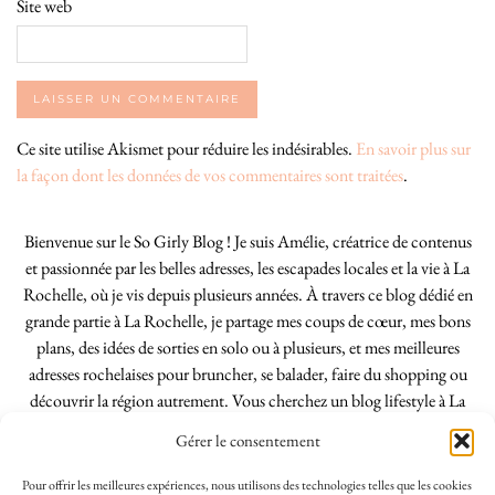
Site web
Ce site utilise Akismet pour réduire les indésirables.
En savoir plus sur
la façon dont les données de vos commentaires sont traitées
.
Bienvenue sur le So Girly Blog ! Je suis Amélie, créatrice de contenus
et passionnée par les belles adresses, les escapades locales et la vie à La
Rochelle, où je vis depuis plusieurs années. À travers ce blog dédié en
grande partie à La Rochelle, je partage mes coups de cœur, mes bons
plans, des idées de sorties en solo ou à plusieurs, et mes meilleures
adresses rochelaises pour bruncher, se balader, faire du shopping ou
découvrir la région autrement. Vous cherchez un blog lifestyle à La
Rochelle, tenu par une locale ? Vous êtes au bon endroit. Que vous
Gérer le consentement
soyez Rochelais·e ou de passage dans notre belle ville, j’espère que mes
articles vous aideront à profiter de La Rochelle comme un·e vrai·e
Pour offrir les meilleures expériences, nous utilisons des technologies telles que les cookies