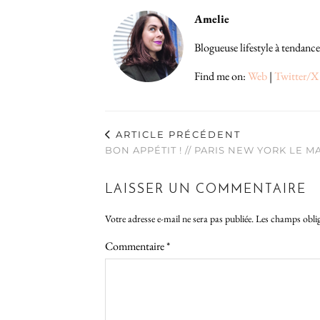
Amelie
Blogueuse lifestyle à tendance
Find me on:
Web
|
Twitter/X
ARTICLE PRÉCÉDENT
BON APPÉTIT ! // PARIS NEW YORK LE M
LAISSER UN COMMENTAIRE
Votre adresse e-mail ne sera pas publiée.
Les champs oblig
Commentaire
*