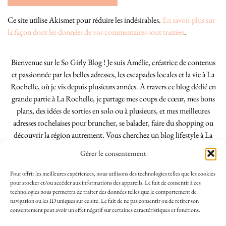
Ce site utilise Akismet pour réduire les indésirables.
En savoir plus sur
la façon dont les données de vos commentaires sont traitées
.
Bienvenue sur le So Girly Blog ! Je suis Amélie, créatrice de contenus
et passionnée par les belles adresses, les escapades locales et la vie à La
Rochelle, où je vis depuis plusieurs années. À travers ce blog dédié en
grande partie à La Rochelle, je partage mes coups de cœur, mes bons
plans, des idées de sorties en solo ou à plusieurs, et mes meilleures
adresses rochelaises pour bruncher, se balader, faire du shopping ou
découvrir la région autrement. Vous cherchez un blog lifestyle à La
Rochelle, tenu par une locale ? Vous êtes au bon endroit. Que vous
Gérer le consentement
soyez Rochelais·e ou de passage dans notre belle ville, j’espère que mes
articles vous aideront à profiter de La Rochelle comme un·e vrai·e
Pour offrir les meilleures expériences, nous utilisons des technologies telles que les cookies
initié·e. !
pour stocker et/ou accéder aux informations des appareils. Le fait de consentir à ces
technologies nous permettra de traiter des données telles que le comportement de
navigation ou les ID uniques sur ce site. Le fait de ne pas consentir ou de retirer son
consentement peut avoir un effet négatif sur certaines caractéristiques et fonctions.
INSTAGRAM
| 39969