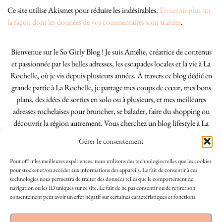
Ce site utilise Akismet pour réduire les indésirables.
En savoir plus sur
la façon dont les données de vos commentaires sont traitées
.
Bienvenue sur le So Girly Blog ! Je suis Amélie, créatrice de contenus
et passionnée par les belles adresses, les escapades locales et la vie à La
Rochelle, où je vis depuis plusieurs années. À travers ce blog dédié en
grande partie à La Rochelle, je partage mes coups de cœur, mes bons
plans, des idées de sorties en solo ou à plusieurs, et mes meilleures
adresses rochelaises pour bruncher, se balader, faire du shopping ou
découvrir la région autrement. Vous cherchez un blog lifestyle à La
Rochelle, tenu par une locale ? Vous êtes au bon endroit. Que vous
Gérer le consentement
soyez Rochelais·e ou de passage dans notre belle ville, j’espère que mes
articles vous aideront à profiter de La Rochelle comme un·e vrai·e
Pour offrir les meilleures expériences, nous utilisons des technologies telles que les cookies
initié·e. !
pour stocker et/ou accéder aux informations des appareils. Le fait de consentir à ces
technologies nous permettra de traiter des données telles que le comportement de
navigation ou les ID uniques sur ce site. Le fait de ne pas consentir ou de retirer son
consentement peut avoir un effet négatif sur certaines caractéristiques et fonctions.
INSTAGRAM
| 39969