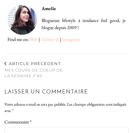
Amelie
Blogueuse lifestyle à tendance feel good, je
blogue depuis 2009 !
Find me on:
Web
|
Twitter/X
|
Instagram
ARTICLE PRÉCÉDENT
MES COUPS DE COEUR DE
LA SEMAINE // #5
LAISSER UN COMMENTAIRE
Votre adresse e-mail ne sera pas publiée.
Les champs obligatoires sont indiqués
avec
*
Commentaire
*