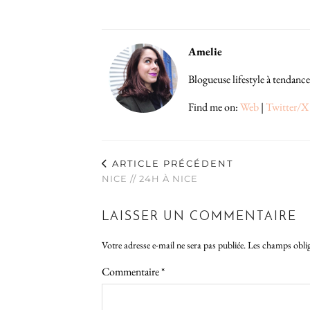
Amelie
Blogueuse lifestyle à tendance
Find me on:
Web
|
Twitter/X
ARTICLE PRÉCÉDENT
NICE // 24H À NICE
LAISSER UN COMMENTAIRE
Votre adresse e-mail ne sera pas publiée.
Les champs oblig
Commentaire
*