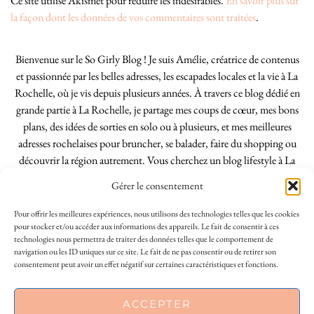
Ce site utilise Akismet pour réduire les indésirables.
En savoir plus sur
la façon dont les données de vos commentaires sont traitées
.
Bienvenue sur le So Girly Blog ! Je suis Amélie, créatrice de contenus
et passionnée par les belles adresses, les escapades locales et la vie à La
Rochelle, où je vis depuis plusieurs années. À travers ce blog dédié en
grande partie à La Rochelle, je partage mes coups de cœur, mes bons
plans, des idées de sorties en solo ou à plusieurs, et mes meilleures
adresses rochelaises pour bruncher, se balader, faire du shopping ou
découvrir la région autrement. Vous cherchez un blog lifestyle à La
Rochelle, tenu par une locale ? Vous êtes au bon endroit. Que vous
Gérer le consentement
soyez Rochelais·e ou de passage dans notre belle ville, j’espère que mes
articles vous aideront à profiter de La Rochelle comme un·e vrai·e
Pour offrir les meilleures expériences, nous utilisons des technologies telles que les cookies
initié·e. !
pour stocker et/ou accéder aux informations des appareils. Le fait de consentir à ces
technologies nous permettra de traiter des données telles que le comportement de
navigation ou les ID uniques sur ce site. Le fait de ne pas consentir ou de retirer son
consentement peut avoir un effet négatif sur certaines caractéristiques et fonctions.
INSTAGRAM
| 39969
ACCEPTER
FACEBOOK
| 18200