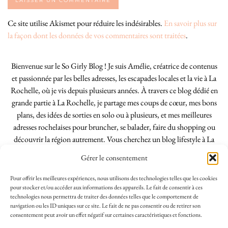
Ce site utilise Akismet pour réduire les indésirables.
En savoir plus sur
la façon dont les données de vos commentaires sont traitées
.
Bienvenue sur le So Girly Blog ! Je suis Amélie, créatrice de contenus
et passionnée par les belles adresses, les escapades locales et la vie à La
Rochelle, où je vis depuis plusieurs années. À travers ce blog dédié en
grande partie à La Rochelle, je partage mes coups de cœur, mes bons
plans, des idées de sorties en solo ou à plusieurs, et mes meilleures
adresses rochelaises pour bruncher, se balader, faire du shopping ou
découvrir la région autrement. Vous cherchez un blog lifestyle à La
Rochelle, tenu par une locale ? Vous êtes au bon endroit. Que vous
Gérer le consentement
soyez Rochelais·e ou de passage dans notre belle ville, j’espère que mes
articles vous aideront à profiter de La Rochelle comme un·e vrai·e
Pour offrir les meilleures expériences, nous utilisons des technologies telles que les cookies
initié·e. !
pour stocker et/ou accéder aux informations des appareils. Le fait de consentir à ces
technologies nous permettra de traiter des données telles que le comportement de
navigation ou les ID uniques sur ce site. Le fait de ne pas consentir ou de retirer son
consentement peut avoir un effet négatif sur certaines caractéristiques et fonctions.
INSTAGRAM
| 39969