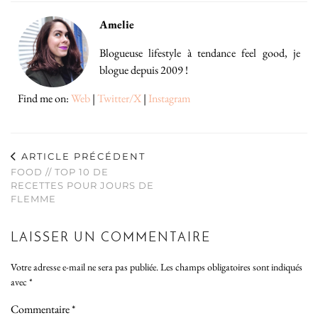
Amelie
Blogueuse lifestyle à tendance feel good, je
blogue depuis 2009 !
Find me on:
Web
|
Twitter/X
|
Instagram
ARTICLE PRÉCÉDENT
FOOD // TOP 10 DE
RECETTES POUR JOURS DE
FLEMME
LAISSER UN COMMENTAIRE
Votre adresse e-mail ne sera pas publiée.
Les champs obligatoires sont indiqués
avec
*
Commentaire
*