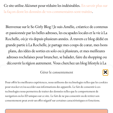
Ce site utilise Akismet pour réduire les indésirables.
En savoir plus sur
la façon dont les données de vos commentaires sont traitées
.
Bienvenue sur le So Girly Blog ! Je suis Amélie, créatrice de contenus
et passionnée par les belles adresses, les escapades locales et la vie à La
Rochelle, où je vis depuis plusieurs années. À travers ce blog dédié en
grande partie à La Rochelle, je partage mes coups de cœur, mes bons
plans, des idées de sorties en solo ou à plusieurs, et mes meilleures
adresses rochelaises pour bruncher, se balader, faire du shopping ou
découvrir la région autrement. Vous cherchez un blog lifestyle à La
Rochelle, tenu par une locale ? Vous êtes au bon endroit. Que vous
Gérer le consentement
soyez Rochelais·e ou de passage dans notre belle ville, j’espère que mes
articles vous aideront à profiter de La Rochelle comme un·e vrai·e
Pour offrir les meilleures expériences, nous utilisons des technologies telles que les cookies
initié·e. !
pour stocker et/ou accéder aux informations des appareils. Le fait de consentir à ces
technologies nous permettra de traiter des données telles que le comportement de
navigation ou les ID uniques sur ce site. Le fait de ne pas consentir ou de retirer son
consentement peut avoir un effet négatif sur certaines caractéristiques et fonctions.
INSTAGRAM
| 39969
This site uses cookies to deliver its services