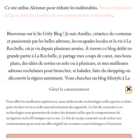
Ce site utilise Akismet pour réduire les indésirables.
En savoir plus sur
la façon dont les données de vos commentaires sont traitées
.
Bienvenue sur le So Girly Blog ! Je suis Amélie, créatrice de contenus
et passionnée par les belles adresses, les escapades locales et la vie à La
Rochelle, où je vis depuis plusieurs années. À travers ce blog dédié en
grande partie à La Rochelle, je partage mes coups de cœur, mes bons
plans, des idées de sorties en solo ou à plusieurs, et mes meilleures
adresses rochelaises pour bruncher, se balader, faire du shopping ou
découvrir la région autrement. Vous cherchez un blog lifestyle à La
Rochelle, tenu par une locale ? Vous êtes au bon endroit. Que vous
Gérer le consentement
soyez Rochelais·e ou de passage dans notre belle ville, j’espère que mes
articles vous aideront à profiter de La Rochelle comme un·e vrai·e
Pour offrir les meilleures expériences, nous utilisons des technologies telles que les cookies
initié·e. !
pour stocker et/ou accéder aux informations des appareils. Le fait de consentir à ces
technologies nous permettra de traiter des données telles que le comportement de
navigation ou les ID uniques sur ce site. Le fait de ne pas consentir ou de retirer son
consentement peut avoir un effet négatif sur certaines caractéristiques et fonctions.
INSTAGRAM
| 39969