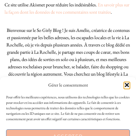
Ce site utilise Akismet pour réduire les indésirables.
En savoir plus sur
la façon dont les données de vos commentaires sont traitées
.
Bienvenue sur le So Girly Blog ! Je suis Amélie, créatrice de contenus
et passionnée par les belles adresses, les escapades locales et la vie à La
Rochelle, où je vis depuis plusieurs années. À travers ce blog dédié en
grande partie à La Rochelle, je partage mes coups de cœur, mes bons
plans, des idées de sorties en solo ou à plusieurs, et mes meilleures
adresses rochelaises pour bruncher, se balader, faire du shopping ou
découvrir la région autrement. Vous cherchez un blog lifestyle à La
Rochelle, tenu par une locale ? Vous êtes au bon endroit. Que vous
Gérer le consentement
soyez Rochelais·e ou de passage dans notre belle ville, j’espère que mes
articles vous aideront à profiter de La Rochelle comme un·e vrai·e
Pour offrir les meilleures expériences, nous utilisons des technologies telles que les cookies
initié·e. !
pour stocker et/ou accéder aux informations des appareils. Le fait de consentir à ces
technologies nous permettra de traiter des données telles que le comportement de
navigation ou les ID uniques sur ce site. Le fait de ne pas consentir ou de retirer son
consentement peut avoir un effet négatif sur certaines caractéristiques et fonctions.
INSTAGRAM
| 39969