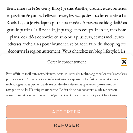
Bienvenue sur le So Girly Blog ! Je suis Amélie, créatrice de contenus
et passionnée par les belles adresses, les escapades locales et la vie à La
Rochelle, où je vis depuis plusieurs années. À travers ce blog dédié en
grande partie à La Rochelle, je partage mes coups de cœur, mes bons
plans, des idées de sorties en solo ou à plusieurs, et mes meilleures
adresses rochelaises pour bruncher, se balader, faire du shopping ou
découvrir la région autrement. Vous cherchez un blog lifestyle à La
Rochelle, tenu par une locale ? Vous êtes au bon endroit. Que vous
Gérer le consentement
soyez Rochelais·e ou de passage dans notre belle ville, j’espère que mes
articles vous aideront à profiter de La Rochelle comme un·e vrai·e
Pour offrir les meilleures expériences, nous utilisons des technologies telles que les cookies
initié·e. !
pour stocker et/ou accéder aux informations des appareils. Le fait de consentir à ces
technologies nous permettra de traiter des données telles que le comportement de
navigation ou les ID uniques sur ce site. Le fait de ne pas consentir ou de retirer son
consentement peut avoir un effet négatif sur certaines caractéristiques et fonctions.
INSTAGRAM
| 39969
ACCEPTER
FACEBOOK
| 18200
REFUSER
PINTEREST
| 26300