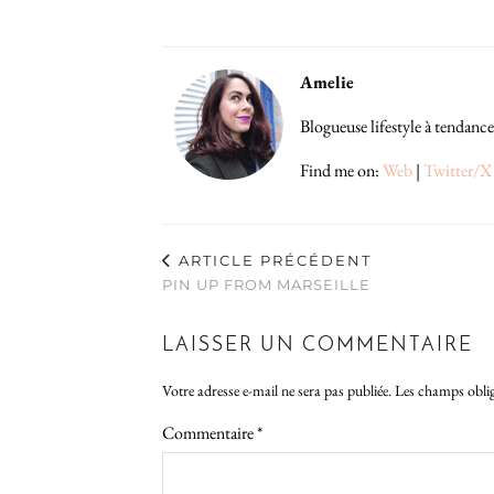
Amelie
Blogueuse lifestyle à tendance
Find me on:
Web
|
Twitter/X
ARTICLE PRÉCÉDENT
PIN UP FROM MARSEILLE
LAISSER UN COMMENTAIRE
Votre adresse e-mail ne sera pas publiée.
Les champs oblig
Commentaire
*