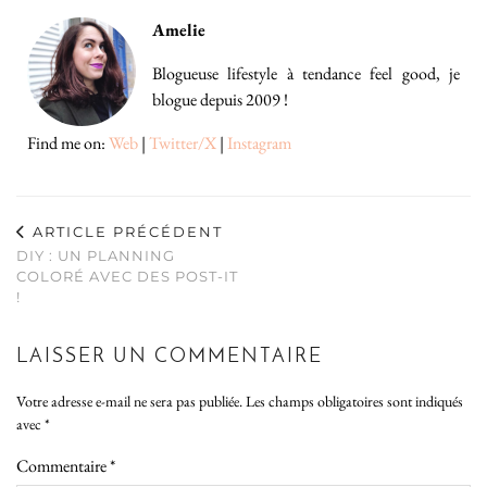
Amelie
Blogueuse lifestyle à tendance feel good, je
blogue depuis 2009 !
Find me on:
Web
|
Twitter/X
|
Instagram
ARTICLE PRÉCÉDENT
DIY : UN PLANNING
COLORÉ AVEC DES POST-IT
!
LAISSER UN COMMENTAIRE
Votre adresse e-mail ne sera pas publiée.
Les champs obligatoires sont indiqués
avec
*
Commentaire
*