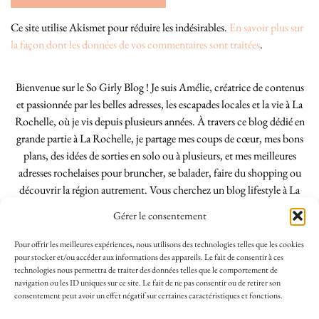
Ce site utilise Akismet pour réduire les indésirables.
En savoir plus sur
la façon dont les données de vos commentaires sont traitées
.
Bienvenue sur le So Girly Blog ! Je suis Amélie, créatrice de contenus
et passionnée par les belles adresses, les escapades locales et la vie à La
Rochelle, où je vis depuis plusieurs années. À travers ce blog dédié en
grande partie à La Rochelle, je partage mes coups de cœur, mes bons
plans, des idées de sorties en solo ou à plusieurs, et mes meilleures
adresses rochelaises pour bruncher, se balader, faire du shopping ou
découvrir la région autrement. Vous cherchez un blog lifestyle à La
Rochelle, tenu par une locale ? Vous êtes au bon endroit. Que vous
Gérer le consentement
soyez Rochelais·e ou de passage dans notre belle ville, j’espère que mes
articles vous aideront à profiter de La Rochelle comme un·e vrai·e
Pour offrir les meilleures expériences, nous utilisons des technologies telles que les cookies
initié·e. !
pour stocker et/ou accéder aux informations des appareils. Le fait de consentir à ces
technologies nous permettra de traiter des données telles que le comportement de
navigation ou les ID uniques sur ce site. Le fait de ne pas consentir ou de retirer son
consentement peut avoir un effet négatif sur certaines caractéristiques et fonctions.
INSTAGRAM
| 39969