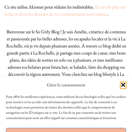
Ce site utilise Akismet pour réduire les indésirables.
En savoir plus sur
la façon dont les données de vos commentaires sont traitées
.
Bienvenue sur le So Girly Blog ! Je suis Amélie, créatrice de contenus
et passionnée par les belles adresses, les escapades locales et la vie à La
Rochelle, où je vis depuis plusieurs années. À travers ce blog dédié en
grande partie à La Rochelle, je partage mes coups de cœur, mes bons
plans, des idées de sorties en solo ou à plusieurs, et mes meilleures
adresses rochelaises pour bruncher, se balader, faire du shopping ou
découvrir la région autrement. Vous cherchez un blog lifestyle à La
Rochelle, tenu par une locale ? Vous êtes au bon endroit. Que vous
Gérer le consentement
soyez Rochelais·e ou de passage dans notre belle ville, j’espère que mes
articles vous aideront à profiter de La Rochelle comme un·e vrai·e
Pour offrir les meilleures expériences, nous utilisons des technologies telles que les cookies
initié·e. !
pour stocker et/ou accéder aux informations des appareils. Le fait de consentir à ces
technologies nous permettra de traiter des données telles que le comportement de
navigation ou les ID uniques sur ce site. Le fait de ne pas consentir ou de retirer son
consentement peut avoir un effet négatif sur certaines caractéristiques et fonctions.
INSTAGRAM
| 39969