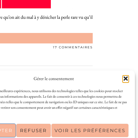
 qu’on ait du mal à y dénicher la perle rare vu qu’il
17 COMMENTAIRES
Gérer le consentement
 meilleures expériences, nous utilisons des technologies telles que les cookies pour stocker
ux informations des appareils. Le fait de consentir à ces technologies nous permettra de
nées telles que le comportement de navigation ou les ID uniques sur ce site. Le fait de ne pas
 et la vie à La Rochelle, où je vis depuis plusieurs
 retirer son consentement peut avoir un effet négatif sur certaines caractéristiques et
s en solo ou à plusieurs, et mes meilleures adresses
a Rochelle, tenu par une locale ? Vous êtes au bon
r de La Rochelle comme un·e vrai·e initié·e. !
PTER
REFUSER
VOIR LES PRÉFÉRENCES