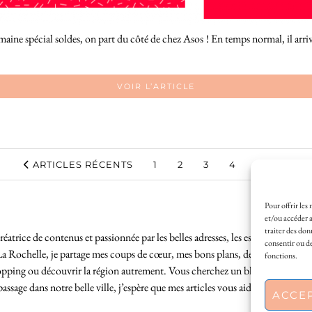
maine spécial soldes, on part du côté de chez Asos ! En temps normal, il arrive
VOIR L’ARTICLE
ARTICLES RÉCENTS
1
2
3
4
5
6
Pour offrir les
et/ou accéder a
traiter des don
éatrice de contenus et passionnée par les belles adresses, les escapades locales
consentir ou de
La Rochelle, je partage mes coups de cœur, mes bons plans, des idées de sortie
fonctions.
hopping ou découvrir la région autrement. Vous cherchez un blog lifestyle à L
sage dans notre belle ville, j’espère que mes articles vous aideront à profite
ACCE