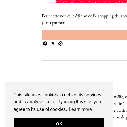
Pour cette nouvelle édition de l’e-shopping de la se
y en a partout…
This site uses cookies to deliver its services
Bienvenue sur le So Girly Blog ! Je suis Amélie, cr
and to analyse traffic. By using this site, you
années. À travers ce blog dédié en grande partie à 
agree to its use of cookies.
Learn more
rochelaises pour bruncher, se balader, faire du s
endroit. Que vous soyez Rochelais·e ou de pas
OK