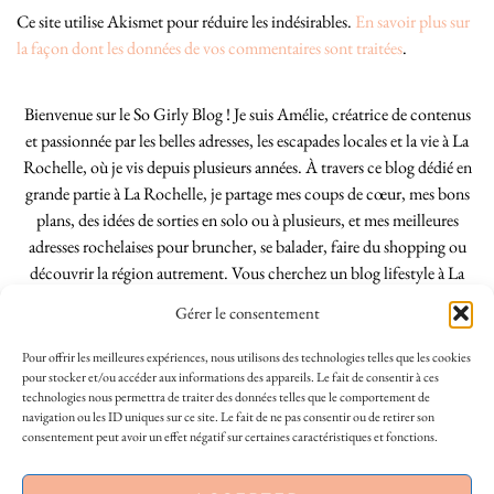
Ce site utilise Akismet pour réduire les indésirables.
En savoir plus sur
la façon dont les données de vos commentaires sont traitées
.
Bienvenue sur le So Girly Blog ! Je suis Amélie, créatrice de contenus
et passionnée par les belles adresses, les escapades locales et la vie à La
Rochelle, où je vis depuis plusieurs années. À travers ce blog dédié en
grande partie à La Rochelle, je partage mes coups de cœur, mes bons
plans, des idées de sorties en solo ou à plusieurs, et mes meilleures
adresses rochelaises pour bruncher, se balader, faire du shopping ou
découvrir la région autrement. Vous cherchez un blog lifestyle à La
Rochelle, tenu par une locale ? Vous êtes au bon endroit. Que vous
Gérer le consentement
soyez Rochelais·e ou de passage dans notre belle ville, j’espère que mes
articles vous aideront à profiter de La Rochelle comme un·e vrai·e
Pour offrir les meilleures expériences, nous utilisons des technologies telles que les cookies
initié·e. !
pour stocker et/ou accéder aux informations des appareils. Le fait de consentir à ces
technologies nous permettra de traiter des données telles que le comportement de
navigation ou les ID uniques sur ce site. Le fait de ne pas consentir ou de retirer son
consentement peut avoir un effet négatif sur certaines caractéristiques et fonctions.
INSTAGRAM
| 39969
This site uses cookies to deliver its services