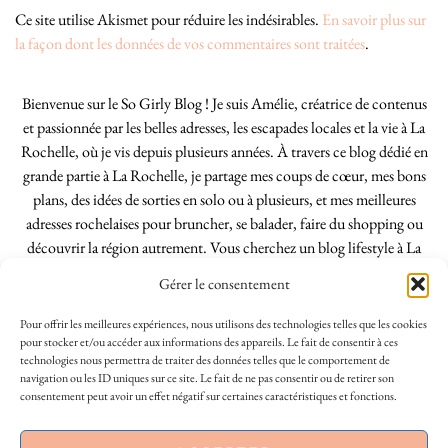
Ce site utilise Akismet pour réduire les indésirables.
En savoir plus sur
la façon dont les données de vos commentaires sont traitées
.
Bienvenue sur le So Girly Blog ! Je suis Amélie, créatrice de contenus
et passionnée par les belles adresses, les escapades locales et la vie à La
Rochelle, où je vis depuis plusieurs années. À travers ce blog dédié en
grande partie à La Rochelle, je partage mes coups de cœur, mes bons
plans, des idées de sorties en solo ou à plusieurs, et mes meilleures
adresses rochelaises pour bruncher, se balader, faire du shopping ou
découvrir la région autrement. Vous cherchez un blog lifestyle à La
Rochelle, tenu par une locale ? Vous êtes au bon endroit. Que vous
Gérer le consentement
soyez Rochelais·e ou de passage dans notre belle ville, j’espère que mes
articles vous aideront à profiter de La Rochelle comme un·e vrai·e
Pour offrir les meilleures expériences, nous utilisons des technologies telles que les cookies
initié·e. !
pour stocker et/ou accéder aux informations des appareils. Le fait de consentir à ces
technologies nous permettra de traiter des données telles que le comportement de
navigation ou les ID uniques sur ce site. Le fait de ne pas consentir ou de retirer son
consentement peut avoir un effet négatif sur certaines caractéristiques et fonctions.
INSTAGRAM
| 39969