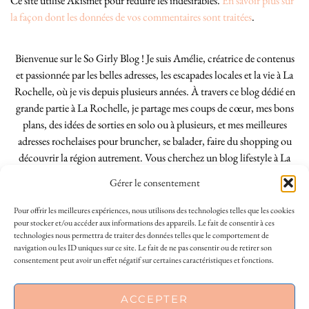
Ce site utilise Akismet pour réduire les indésirables.
En savoir plus sur
la façon dont les données de vos commentaires sont traitées
.
Bienvenue sur le So Girly Blog ! Je suis Amélie, créatrice de contenus
et passionnée par les belles adresses, les escapades locales et la vie à La
Rochelle, où je vis depuis plusieurs années. À travers ce blog dédié en
grande partie à La Rochelle, je partage mes coups de cœur, mes bons
plans, des idées de sorties en solo ou à plusieurs, et mes meilleures
adresses rochelaises pour bruncher, se balader, faire du shopping ou
découvrir la région autrement. Vous cherchez un blog lifestyle à La
Rochelle, tenu par une locale ? Vous êtes au bon endroit. Que vous
Gérer le consentement
soyez Rochelais·e ou de passage dans notre belle ville, j’espère que mes
articles vous aideront à profiter de La Rochelle comme un·e vrai·e
Pour offrir les meilleures expériences, nous utilisons des technologies telles que les cookies
initié·e. !
pour stocker et/ou accéder aux informations des appareils. Le fait de consentir à ces
technologies nous permettra de traiter des données telles que le comportement de
navigation ou les ID uniques sur ce site. Le fait de ne pas consentir ou de retirer son
consentement peut avoir un effet négatif sur certaines caractéristiques et fonctions.
INSTAGRAM
| 39969
This site uses cookies to deliver its services
ACCEPTER
FACEBOOK
| 18200