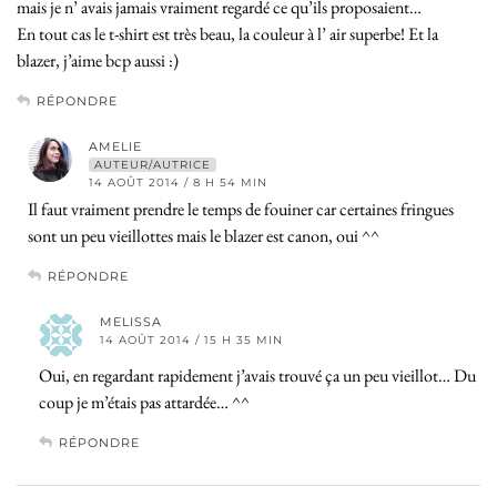
mais je n’ avais jamais vraiment regardé ce qu’ils proposaient…
En tout cas le t-shirt est très beau, la couleur à l’ air superbe! Et la
blazer, j’aime bcp aussi :)
RÉPONDRE
AMELIE
AUTEUR/AUTRICE
14 AOÛT 2014 / 8 H 54 MIN
Il faut vraiment prendre le temps de fouiner car certaines fringues
sont un peu vieillottes mais le blazer est canon, oui ^^
RÉPONDRE
MELISSA
14 AOÛT 2014 / 15 H 35 MIN
Oui, en regardant rapidement j’avais trouvé ça un peu vieillot… Du
coup je m’étais pas attardée… ^^
RÉPONDRE