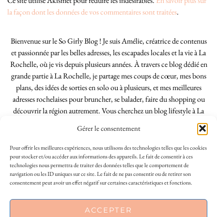
Ce site utilise Akismet pour réduire les indésirables.
En savoir plus sur
la façon dont les données de vos commentaires sont traitées
.
Bienvenue sur le So Girly Blog ! Je suis Amélie, créatrice de contenus
et passionnée par les belles adresses, les escapades locales et la vie à La
Rochelle, où je vis depuis plusieurs années. À travers ce blog dédié en
grande partie à La Rochelle, je partage mes coups de cœur, mes bons
plans, des idées de sorties en solo ou à plusieurs, et mes meilleures
adresses rochelaises pour bruncher, se balader, faire du shopping ou
découvrir la région autrement. Vous cherchez un blog lifestyle à La
Rochelle, tenu par une locale ? Vous êtes au bon endroit. Que vous
Gérer le consentement
soyez Rochelais·e ou de passage dans notre belle ville, j’espère que mes
articles vous aideront à profiter de La Rochelle comme un·e vrai·e
Pour offrir les meilleures expériences, nous utilisons des technologies telles que les cookies
initié·e. !
pour stocker et/ou accéder aux informations des appareils. Le fait de consentir à ces
technologies nous permettra de traiter des données telles que le comportement de
navigation ou les ID uniques sur ce site. Le fait de ne pas consentir ou de retirer son
consentement peut avoir un effet négatif sur certaines caractéristiques et fonctions.
INSTAGRAM
| 39969
ACCEPTER
FACEBOOK
| 18200