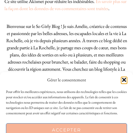
Ce site utilise Akismet pour réduire les indésirables.
En savoir plus sur
la façon dont les données de vos commentaires sont traitées
.
Bienvenue sur le So Girly Blog ! Je suis Amélie, créatrice de contenus
et passionnée par les belles adresses, les escapades locales et la vie à La
Rochelle, où je vis depuis plusieurs années. À travers ce blog dédié en
grande partie à La Rochelle, je partage mes coups de cœur, mes bons
plans, des idées de sorties en solo ou à plusieurs, et mes meilleures
adresses rochelaises pour bruncher, se balader, faire du shopping ou
découvrir la région autrement. Vous cherchez un blog lifestyle à La
Rochelle, tenu par une locale ? Vous êtes au bon endroit. Que vous
Gérer le consentement
soyez Rochelais·e ou de passage dans notre belle ville, j’espère que mes
articles vous aideront à profiter de La Rochelle comme un·e vrai·e
Pour offrir les meilleures expériences, nous utilisons des technologies telles que les cookies
initié·e. !
pour stocker et/ou accéder aux informations des appareils. Le fait de consentir à ces
technologies nous permettra de traiter des données telles que le comportement de
navigation ou les ID uniques sur ce site. Le fait de ne pas consentir ou de retirer son
consentement peut avoir un effet négatif sur certaines caractéristiques et fonctions.
INSTAGRAM
| 39969
This site uses cookies to deliver its services
ACCEPTER