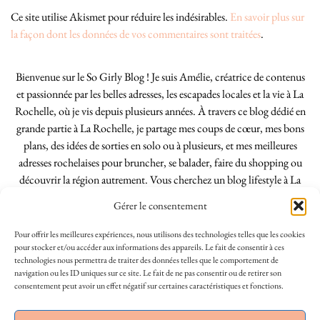
Ce site utilise Akismet pour réduire les indésirables.
En savoir plus sur
la façon dont les données de vos commentaires sont traitées
.
Bienvenue sur le So Girly Blog ! Je suis Amélie, créatrice de contenus
et passionnée par les belles adresses, les escapades locales et la vie à La
Rochelle, où je vis depuis plusieurs années. À travers ce blog dédié en
grande partie à La Rochelle, je partage mes coups de cœur, mes bons
plans, des idées de sorties en solo ou à plusieurs, et mes meilleures
adresses rochelaises pour bruncher, se balader, faire du shopping ou
découvrir la région autrement. Vous cherchez un blog lifestyle à La
Rochelle, tenu par une locale ? Vous êtes au bon endroit. Que vous
Gérer le consentement
soyez Rochelais·e ou de passage dans notre belle ville, j’espère que mes
articles vous aideront à profiter de La Rochelle comme un·e vrai·e
Pour offrir les meilleures expériences, nous utilisons des technologies telles que les cookies
initié·e. !
pour stocker et/ou accéder aux informations des appareils. Le fait de consentir à ces
technologies nous permettra de traiter des données telles que le comportement de
navigation ou les ID uniques sur ce site. Le fait de ne pas consentir ou de retirer son
consentement peut avoir un effet négatif sur certaines caractéristiques et fonctions.
INSTAGRAM
| 39969
This site uses cookies to deliver its services