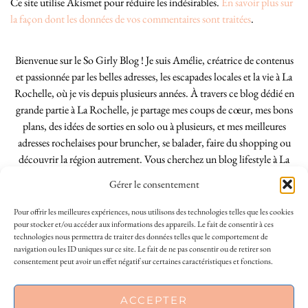
Ce site utilise Akismet pour réduire les indésirables.
En savoir plus sur
la façon dont les données de vos commentaires sont traitées
.
Bienvenue sur le So Girly Blog ! Je suis Amélie, créatrice de contenus
et passionnée par les belles adresses, les escapades locales et la vie à La
Rochelle, où je vis depuis plusieurs années. À travers ce blog dédié en
grande partie à La Rochelle, je partage mes coups de cœur, mes bons
plans, des idées de sorties en solo ou à plusieurs, et mes meilleures
adresses rochelaises pour bruncher, se balader, faire du shopping ou
découvrir la région autrement. Vous cherchez un blog lifestyle à La
Rochelle, tenu par une locale ? Vous êtes au bon endroit. Que vous
Gérer le consentement
soyez Rochelais·e ou de passage dans notre belle ville, j’espère que mes
articles vous aideront à profiter de La Rochelle comme un·e vrai·e
Pour offrir les meilleures expériences, nous utilisons des technologies telles que les cookies
initié·e. !
pour stocker et/ou accéder aux informations des appareils. Le fait de consentir à ces
technologies nous permettra de traiter des données telles que le comportement de
navigation ou les ID uniques sur ce site. Le fait de ne pas consentir ou de retirer son
consentement peut avoir un effet négatif sur certaines caractéristiques et fonctions.
INSTAGRAM
| 39969
ACCEPTER
FACEBOOK
| 18200