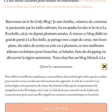
Ce site utilise Akismet pour réduire les indésirables.
En savoir plus sur
la façon dont les données de vos commentaires sont traitées
.
Bienvenue sur le So Girly Blog ! Je suis Amélie, créatrice de contenus
et passionnée par les belles adresses, les escapades locales et la vie à La
Rochelle, où je vis depuis plusieurs années. À travers ce blog dédié en
grande partie à La Rochelle, je partage mes coups de cœur, mes bons
plans, des idées de sorties en solo ou à plusieurs, et mes meilleures
adresses rochelaises pour bruncher, se balader, faire du shopping ou
découvrir la région autrement. Vous cherchez un blog lifestyle à La
Rochelle, tenu par une locale ? Vous êtes au bon endroit. Que vous
Gérer le consentement
soyez Rochelais·e ou de passage dans notre belle ville, j’espère que mes
articles vous aideront à profiter de La Rochelle comme un·e vrai·e
Pour offrir les meilleures expériences, nous utilisons des technologies telles que les cookies
initié·e. !
pour stocker et/ou accéder aux informations des appareils. Le fait de consentir à ces
technologies nous permettra de traiter des données telles que le comportement de
navigation ou les ID uniques sur ce site. Le fait de ne pas consentir ou de retirer son
consentement peut avoir un effet négatif sur certaines caractéristiques et fonctions.
INSTAGRAM
| 39969
ACCEPTER
FACEBOOK
| 18200