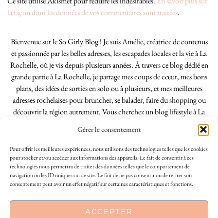
Ce site utilise Akismet pour réduire les indésirables.
En savoir plus sur
la façon dont les données de vos commentaires sont traitées
.
Bienvenue sur le So Girly Blog ! Je suis Amélie, créatrice de contenus
et passionnée par les belles adresses, les escapades locales et la vie à La
Rochelle, où je vis depuis plusieurs années. À travers ce blog dédié en
grande partie à La Rochelle, je partage mes coups de cœur, mes bons
plans, des idées de sorties en solo ou à plusieurs, et mes meilleures
adresses rochelaises pour bruncher, se balader, faire du shopping ou
découvrir la région autrement. Vous cherchez un blog lifestyle à La
Rochelle, tenu par une locale ? Vous êtes au bon endroit. Que vous
Gérer le consentement
soyez Rochelais·e ou de passage dans notre belle ville, j’espère que mes
articles vous aideront à profiter de La Rochelle comme un·e vrai·e
Pour offrir les meilleures expériences, nous utilisons des technologies telles que les cookies
initié·e. !
pour stocker et/ou accéder aux informations des appareils. Le fait de consentir à ces
technologies nous permettra de traiter des données telles que le comportement de
navigation ou les ID uniques sur ce site. Le fait de ne pas consentir ou de retirer son
consentement peut avoir un effet négatif sur certaines caractéristiques et fonctions.
INSTAGRAM
| 39969
ACCEPTER
FACEBOOK
| 18200