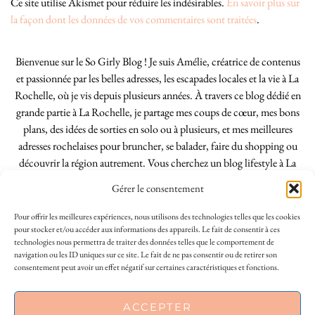
Ce site utilise Akismet pour réduire les indésirables.
En savoir plus sur
la façon dont les données de vos commentaires sont traitées
.
Bienvenue sur le So Girly Blog ! Je suis Amélie, créatrice de contenus
et passionnée par les belles adresses, les escapades locales et la vie à La
Rochelle, où je vis depuis plusieurs années. À travers ce blog dédié en
grande partie à La Rochelle, je partage mes coups de cœur, mes bons
plans, des idées de sorties en solo ou à plusieurs, et mes meilleures
adresses rochelaises pour bruncher, se balader, faire du shopping ou
découvrir la région autrement. Vous cherchez un blog lifestyle à La
Rochelle, tenu par une locale ? Vous êtes au bon endroit. Que vous
Gérer le consentement
soyez Rochelais·e ou de passage dans notre belle ville, j’espère que mes
articles vous aideront à profiter de La Rochelle comme un·e vrai·e
Pour offrir les meilleures expériences, nous utilisons des technologies telles que les cookies
initié·e. !
pour stocker et/ou accéder aux informations des appareils. Le fait de consentir à ces
technologies nous permettra de traiter des données telles que le comportement de
navigation ou les ID uniques sur ce site. Le fait de ne pas consentir ou de retirer son
consentement peut avoir un effet négatif sur certaines caractéristiques et fonctions.
INSTAGRAM
| 39969
ACCEPTER
FACEBOOK
| 18200