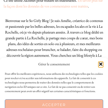
Ce site utilise Akismet pour réduire les indésirables.
En savoir plus sur
la façon dont les données de vos commentaires sont traitées
.
Bienvenue sur le So Girly Blog ! Je suis Amélie, créatrice de contenus
et passionnée par les belles adresses, les escapades locales et la vie à La
Rochelle, où je vis depuis plusieurs années. À travers ce blog dédié en
grande partie à La Rochelle, je partage mes coups de cœur, mes bons
plans, des idées de sorties en solo ou à plusieurs, et mes meilleures
adresses rochelaises pour bruncher, se balader, faire du shopping ou
découvrir la région autrement. Vous cherchez un blog lifestyle à La
Rochelle, tenu par une locale ? Vous êtes au bon endroit. Que vous
Gérer le consentement
soyez Rochelais·e ou de passage dans notre belle ville, j’espère que mes
articles vous aideront à profiter de La Rochelle comme un·e vrai·e
Pour offrir les meilleures expériences, nous utilisons des technologies telles que les cookies
initié·e. !
pour stocker et/ou accéder aux informations des appareils. Le fait de consentir à ces
technologies nous permettra de traiter des données telles que le comportement de
navigation ou les ID uniques sur ce site. Le fait de ne pas consentir ou de retirer son
consentement peut avoir un effet négatif sur certaines caractéristiques et fonctions.
INSTAGRAM
| 39969
This site uses cookies to deliver its services
ACCEPTER
FACEBOOK
| 18200