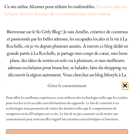
Ce site utilise Akismet pour réduire les indésirables.
En savoir plus sur
la façon dont les données de vos commentaires sont traitées
.
Bienvenue sur le So Girly Blog ! Je suis Amélie, créatrice de contenus
et passionnée par les belles adresses, les escapades locales et la vie à La
Rochelle, où je vis depuis plusieurs années. À travers ce blog dédié en
grande partie à La Rochelle, je partage mes coups de cœur, mes bons
plans, des idées de sorties en solo ou à plusieurs, et mes meilleures
adresses rochelaises pour bruncher, se balader, faire du shopping ou
découvrir la région autrement. Vous cherchez un blog lifestyle à La
Rochelle, tenu par une locale ? Vous êtes au bon endroit. Que vous
Gérer le consentement
soyez Rochelais·e ou de passage dans notre belle ville, j’espère que mes
articles vous aideront à profiter de La Rochelle comme un·e vrai·e
Pour offrir les meilleures expériences, nous utilisons des technologies telles que les cookies
initié·e. !
pour stocker et/ou accéder aux informations des appareils. Le fait de consentir à ces
technologies nous permettra de traiter des données telles que le comportement de
navigation ou les ID uniques sur ce site. Le fait de ne pas consentir ou de retirer son
consentement peut avoir un effet négatif sur certaines caractéristiques et fonctions.
INSTAGRAM
| 39969